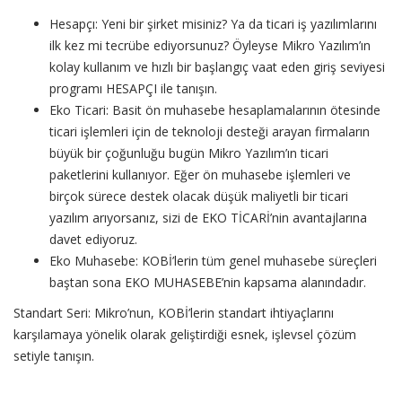
Hesapçı: Yeni bir şirket misiniz? Ya da ticari iş yazılımlarını
ilk kez mi tecrübe ediyorsunuz? Öyleyse Mikro Yazılım’ın
kolay kullanım ve hızlı bir başlangıç vaat eden giriş seviyesi
programı HESAPÇI ile tanışın.
Eko Ticari: Basit ön muhasebe hesaplamalarının ötesinde
ticari işlemleri için de teknoloji desteği arayan firmaların
büyük bir çoğunluğu bugün Mikro Yazılım’ın ticari
paketlerini kullanıyor. Eğer ön muhasebe işlemleri ve
birçok sürece destek olacak düşük maliyetli bir ticari
yazılım arıyorsanız, sizi de EKO TİCARİ’nin avantajlarına
davet ediyoruz.
Eko Muhasebe: KOBİ’lerin tüm genel muhasebe süreçleri
baştan sona EKO MUHASEBE’nin kapsama alanındadır.
Standart Seri: Mikro’nun, KOBİ’lerin standart ihtiyaçlarını
karşılamaya yönelik olarak geliştirdiği esnek, işlevsel çözüm
setiyle tanışın.