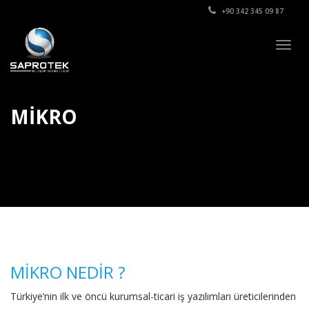
+90 342 345 09 87
Togg
navig
MİKRO
MİKRO NEDİR ?
Türkiye’nin ilk ve öncü kurumsal-ticari iş yazılımları üreticilerinden