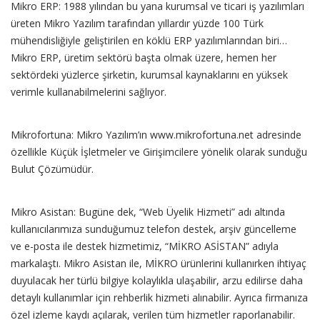
Mikro ERP: 1988 yılından bu yana kurumsal ve ticari iş yazılımları
üreten Mikro Yazılım tarafından yıllardır yüzde 100 Türk
mühendisliğiyle geliştirilen en köklü ERP yazılımlarından biri…
Mikro ERP, üretim sektörü başta olmak üzere, hemen her
sektördeki yüzlerce şirketin, kurumsal kaynaklarını en yüksek
verimle kullanabilmelerini sağlıyor.
Mikrofortuna: Mikro Yazılım’ın www.mikrofortuna.net adresinde
özellikle Küçük İşletmeler ve Girişimcilere yönelik olarak sunduğu
Bulut Çözümüdür.
Mikro Asistan: Bugüne dek, “Web Üyelik Hizmeti” adı altında
kullanıcılarımıza sunduğumuz telefon destek, arşiv güncelleme
ve e-posta ile destek hizmetimiz, “MİKRO ASİSTAN” adıyla
markalaştı. Mikro Asistan ile, MİKRO ürünlerini kullanırken ihtiyaç
duyulacak her türlü bilgiye kolaylıkla ulaşabilir, arzu edilirse daha
detaylı kullanımlar için rehberlik hizmeti alınabilir. Ayrıca firmanıza
özel izleme kaydı açılarak, verilen tüm hizmetler raporlanabilir.